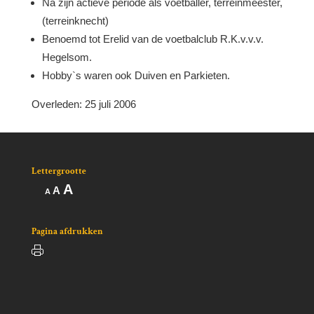
Na zijn actieve periode als voetballer, terreinmeester,
(terreinknecht)
Benoemd tot Erelid van de voetbalclub R.K.v.v.v.
Hegelsom.
Hobby`s waren ook Duiven en Parkieten.
Overleden: 25 juli 2006
Lettergrootte
Lettertype
A
Lettertype
Lettertype
A
A
grootte
grootte
grootte
vergroten.
resetten.
verkleinen.
Pagina afdrukken