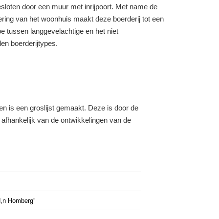
esloten door een
muur
met inrijpoort. Met name de
ering
van
het
woonhuis
maakt deze boerderij
tot
een
e tussen langgevelachtige
en
het niet
en boerderijtypes.
den
is
een
groslijst
gemaakt.
Deze is door
de
t
afhankelijk van de ontwikkelingen van
de
d,n Homberg”