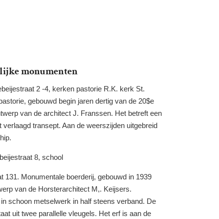
lijke monumenten
beijestraat 2
-4, kerken
pastorie R.K. kerk
St.
pastorie, gebouwd
begin
jaren
dertig van de
20$e
twerp van de architect
J.
Franssen. Het betreft een
t verlaagd transept.
Aan
de
weerszijden
uitgebreid
hip.
eijestraat 8
,
school
at
131.
Monumentale boerderij,
gebouwd in
1939
twerp van
de Horsterarchitect M,.
Keijsers.
n
in
schoon
metselwerk in half steens
verband.
De
taat uit
twee
parallelle vleugels. Het
erf
is
aan de