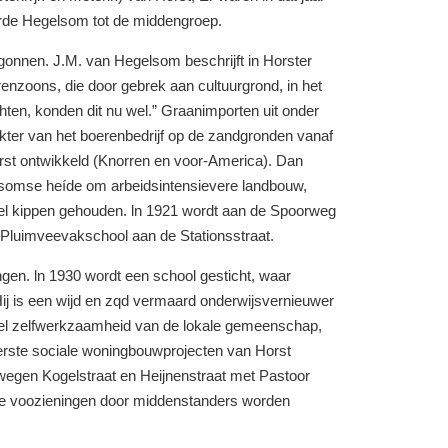
de Hegelsom tot de middengroep.
gonnen. J.M. van Hegelsom beschrijft in Horster
renzoons, die door
gebrek
aan
cultuurgrond,
in het
chten,
konden
dit
nu
wel.”
Graanimporten
uit
onder
akter
van
het boerenbedrijf op
de
zandgronden
vanaf
rst ontwikkeld (Knorren en
voor-America).
Dan
lsomse
heíde
om
arbeidsintensievere
landbouw,
veel kippen gehouden.
ln
1921
wordt
aan d
e
Spoorweg
e Pluimveevakschool aan
de
Stationsstraat.
ngen.
ln
1930
wordt
een school gesticht, waar
ij is een
wijd
en
zqd
vermaard
onderwijsvernieuwer
el
zelfwerkzaamheid van
de
lokale gemeenschap,
erste sociale woningbouwprojecten van H
orst
 wegen Kogelstraat
en
Heijnenstraat met Pastoor
re
voozieningen door
middenstanders worden