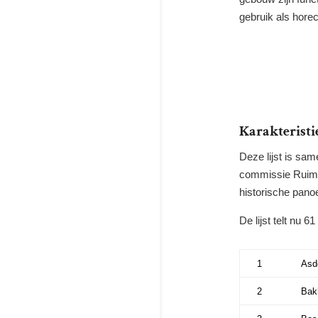
gebruik
als
horec
Karakterist
Deze lijst is sam
commissie
Ruimt
historische pano
De lijst telt nu
61
1
Asd
2
Bak