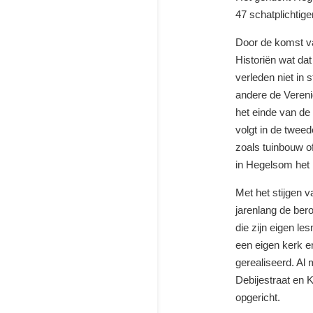
47
schatplichtig
Door
de
komst
v
Historiën
wat da
verleden
niet
in
s
andere
de
Veren
het
einde
van
de
volgt
in
de
twee
zoals
tuinbouw
o
in Hegelsom het
Met
het stijgen
v
jarenlang de be
die zijn
eigen
le
een eigen kerk
e
gerealiseerd.
Al
Debijestraat
en
K
opgericht.