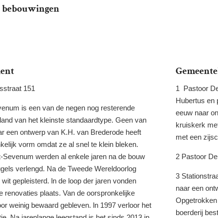
e bebouwingen
ent
Gemeente
nsstraat
151
1
Pastoor
De
Hubertus
en
evenum
is
een van
de
negen
nog
resterende
eeuw
naar on
rland
van
het kleinste standaardtype. Geen van
kruiskerk me
ar een ontwerp
van
K.H.
van
Brederode heeft
met een zijsc
kelijk vorm omdat ze al snel
te
klein
bleken.
t-Sevenum werden
al
enkele
jaren
na
de
bouw
2
Pastoor Deb
ugels
verlengd.
Na de Tweede Wereldoorlog
3
Stationstra
 wit
gepleisterd. ln
de loop
der
jaren vonden
naar een on
de renovaties plaats. Van de
oorspronkelijke
Opgetrokke
door weinig bewaard
gebleven. ln
1997 verloor het
boerderij bes
tie.
Na
jarenlange
leegstand is
het
sinds 2013
in