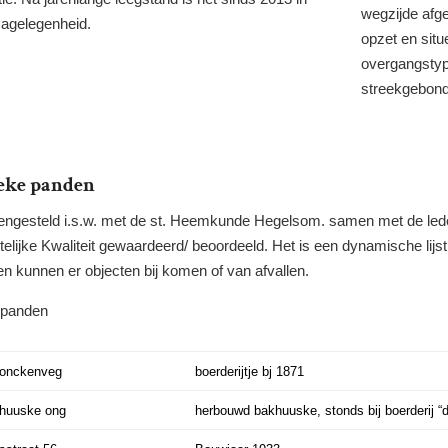
wegzijde
afg
agelegenheid.
opzet
en situ
overgangstyp
streekgebond
ieke
panden
engesteld i.s.w. met
de
st.
Heemkunde Hegelsom.
samen
met
de
le
elijke Kwaliteit
gewaardeerd/ beoordeeld.
Het is een
dynamische
lijs
en kunnen er objecten bij komen of van afvallen.
panden
onckenveg
boerderijtje bj 1871
huuske ong
herbouwd bakhuuske, stonds bij boerderij “