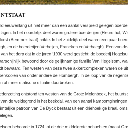
ONTSTAAT
ond
eeuwenlang
uit niet meer dan een aantal verspreid
gelegen
boerder
 lagen.
ln
het noordelijk
deel waren grotere
boerderijen (Fleurs
hof,
Wi
orst (Bemmelstraat) reikte.
ln
het
zuidelijk
deel waren een paar boerd
rgh,
en
de
boerderijen
Verheijen,
Francken en
Verhaegh).
Een van
de
 van
het dorp
dat
in
de
jaren
‘1930 werd gesticht:
de
boederij Hegels
arschijnlijk
bewoond door de gelijknamige familie Van Hegelsom, wa
dt
bewaard. Ten westen van deze twee akkercomplexen waren
de
ui
apenkooien
van
onder andere
de
Hombergh.
ln de
loop van de negent
n of meer statische situatie doorbroken.
ederzetting ontstond ten
westen
van de
Grote Molenbeek,
het buurt
 van de
weidegrond
in het beekdal, van een aantal kampontginninge
imtelijke
patroon van De Dyck bestaat uit een driehoekige kraal, oms
gelegen.
elsom behoorde
in
1724 tot de
drie
middelgrote gehuchten (naast Oo