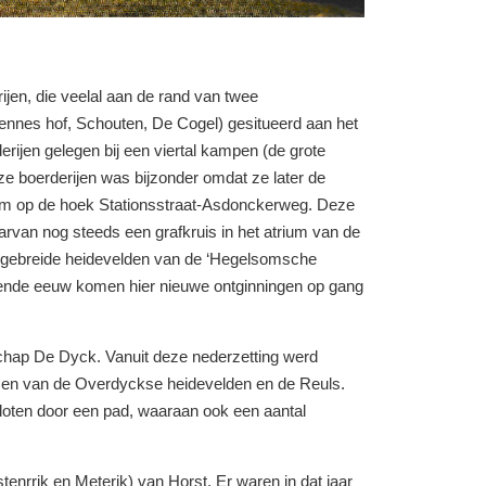
ijen, die veelal
aan
de
rand van
twee
ennes
hof, Schouten, De Cogel) gesitueerd
aan
het
erijen
gelegen
bij een
viertal
kampen (de grote
ze
boerderijen
was
bijzonder
omdat
ze later
de
um op de hoek Stationsstraat-Asdonckerweg. Deze
arvan nog steeds een grafkruis
in
het atrium van
de
tgebreide heidevelden van
de
‘Hegelsomsche
iende
eeuw
komen hier nieuwe ontginningen op gang
schap De Dyck.
Vanuit
deze
nederzetting werd
n en van de
Overdyckse
heidevelden en
de Reuls.
loten door
een
pad,
waaraan
ook een
aantal
stenrrjk
en
Meterik) van
Horst,
Er
waren
in dat
jaar