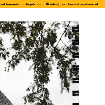
staakbonendorp Hegelsom |
info@heemkundehegelsom.nl