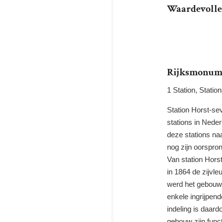
Waardevoll
Rijksmonum
1
Station,
Statio
Station
Horst-s
stations in Nede
deze stations na
nog
zijn
oorspron
Van station
Hors
in
1864 de
zijvle
werd
het gebouw
enkele
ingrijpen
indeling is daar
gebouw zijn
func