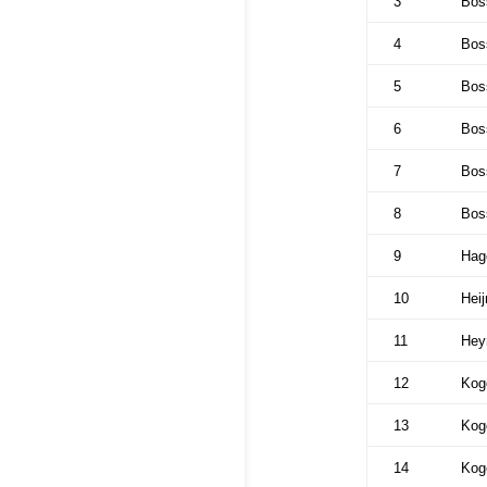
3
Bos
4
Bos
5
Bos
6
Bos
7
Bos
8
Bos
9
Hag
10
Heij
11
Hey
12
Koge
13
Koge
14
Koge