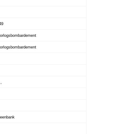
49
 oorlogsbombardement
 oorlogsbombardement
,,
leenbank