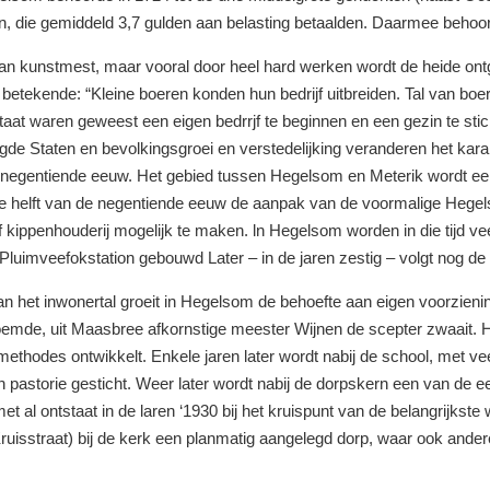
en,
die
gemiddeld
3,7 gulden
aan
belasting betaalden.
Daarmee behoor
an
kunstmest, maar vooral
door heel
hard
werken
wordt
de
heide ont
t
betekende: “Kleine boeren konden hun bedrijf uitbreiden. T
al
van
boe
taat waren geweest
een
eigen
bedrrjf
te
beginnen en een gezin te
sti
igde Staten en
bevolkingsgroei en verstedelijking
veranderen
het kar
negentiende
eeuw.
Het gebied
tussen
Hegelsom
en
Meterik
wordt
ee
de
helft van
de
negentiende eeuw de aanpak van de
voormalige
Hege
f k
ippenhouderij mogelijk te
maken. ln
Hegelsom
worden
in
die tijd 
 Pluimveefokstation
gebouwd
Later
–
in de
jaren
zestig
–
volgt nog d
an
het
inwonertal groeit in
Hegelsom de behoefte aan eigen
voorzieni
roemde,
uit Maasbree afkornstige meester
Wijnen
de scepter zwaait. H
smethodes
ontwikkelt.
Enkele jaren later
wordt
nabij de
school,
met
ve
n p
astorie gesticht.
Weer
later
wordt
nabij de
dorpskern
een van de e
met al
ontstaat
in de
laren
‘1930 bij het kruispunt van
de
belangrijkste
ruisstraat) bij
de
kerk een planmatig aangelegd d
orp,
waar
ook
ande