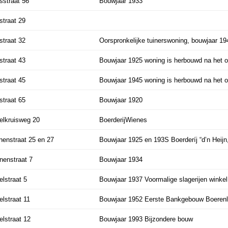
sstraat 56
Bouwjaar 1933
straat 29
straat 32
Oorspronkelijke tuinerswoning, bouwjaar 19
straat 43
Bouwjaar 1925
woning
is herbouwd na het
straat 45
Bouwjaar 1945
woning
is herbouwd na het
straat 65
Bouwjaar 1920
elkruisweg 20
BoerderijWienes
nenstraat 25 en 27
Bouwjaar 1925 en 193S Boerderíj “d’n Heijn
nenstraat 7
Bouwjaar 1934
lstraat 5
Bouwjaar 1937 Voormalige slagerijen winkel
lstraat 11
Bouwjaar 1952 Eerste Bankgebouw Boeren
lstraat 12
Bouwjaar 1993 Bijzondere bouw