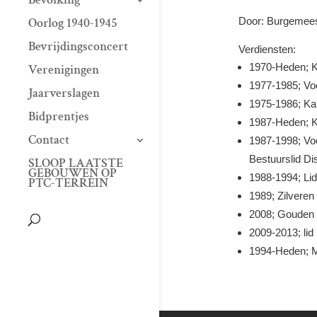
Door: Burgemees
Oorlog 1940-1945
Bevrijdingsconcert
Verdiensten:
1970-Heden; K
Verenigingen
1977-1985; Voo
Jaarverslagen
1975-1986; Ka
Bidprentjes
1987-Heden; 
Contact
1987-1998; Voo
Bestuurslid Di
SLOOP LAATSTE
GEBOUWEN OP
1988-1994; Lid
PTC-TERREIN
1989; Zilveren
2008; Gouden 
2009-2013; li
1994-Heden; M