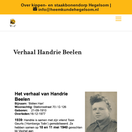
Over kippen- en staakbonendorp Hegelsom |
info@heemkundehegelsom.nl
Verhaal Handrie Beelen