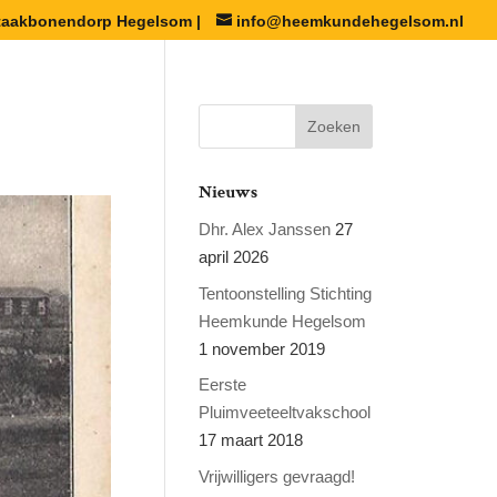
staakbonendorp Hegelsom |
info@heemkundehegelsom.nl
Nieuws
Dhr. Alex Janssen
27
april 2026
Tentoonstelling Stichting
Heemkunde Hegelsom
1 november 2019
Eerste
Pluimveeteeltvakschool
17 maart 2018
Vrijwilligers gevraagd!