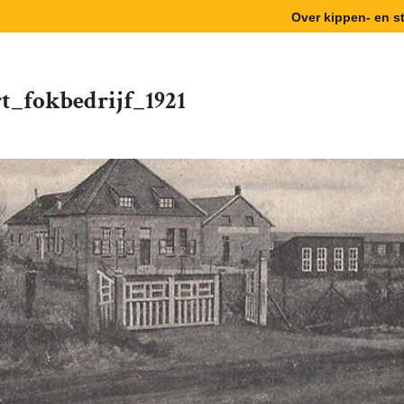
Over kippen- en 
t_fokbedrijf_1921