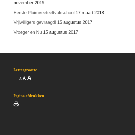
november 2019
Eerste Pluimveeteeltvakschool
17 maart 2018
Vrijwilligers gevraagd!
15 augustus 2017
Vroeger en Nu
15 augustus 2017
Lettergrootte
Lettertype
A
Lettertype
Lettertype
A
A
grootte
grootte
grootte
vergroten.
resetten.
verkleinen.
Pagina afdrukken