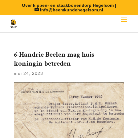
Over kippen- en staakbonendorp Hegelsom |
info@heemkundehegelsom.nl
6-Handrie Beelen mag huis
koningin betreden
mei 24, 2023