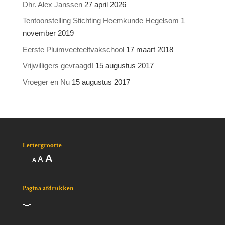
Dhr. Alex Janssen
27 april 2026
Tentoonstelling Stichting Heemkunde Hegelsom
1
november 2019
Eerste Pluimveeteeltvakschool
17 maart 2018
Vrijwilligers gevraagd!
15 augustus 2017
Vroeger en Nu
15 augustus 2017
Lettergrootte
Lettertype
A
Lettertype
Lettertype
A
A
grootte
grootte
grootte
vergroten.
resetten.
verkleinen.
Pagina afdrukken