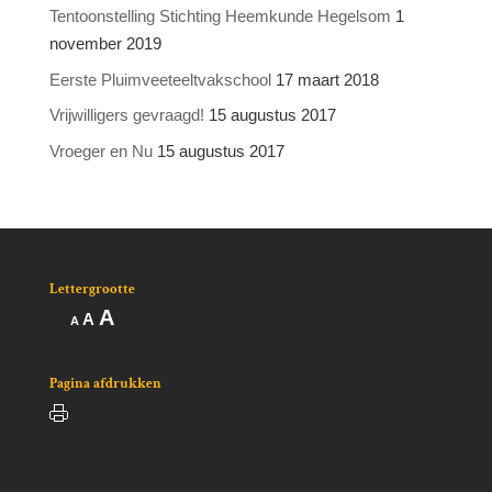
Tentoonstelling Stichting Heemkunde Hegelsom
1
november 2019
Eerste Pluimveeteeltvakschool
17 maart 2018
Vrijwilligers gevraagd!
15 augustus 2017
Vroeger en Nu
15 augustus 2017
Lettergrootte
Lettertype
A
Lettertype
Lettertype
A
A
grootte
grootte
grootte
vergroten.
resetten.
verkleinen.
Pagina afdrukken