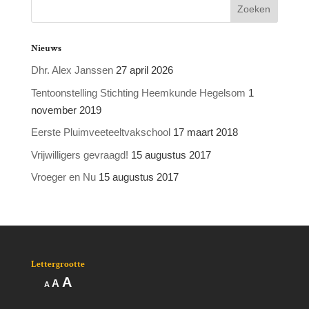
Nieuws
Dhr. Alex Janssen
27 april 2026
Tentoonstelling Stichting Heemkunde Hegelsom
1
november 2019
Eerste Pluimveeteeltvakschool
17 maart 2018
Vrijwilligers gevraagd!
15 augustus 2017
Vroeger en Nu
15 augustus 2017
Lettergrootte
Lettertype
A
Lettertype
Lettertype
A
A
grootte
grootte
grootte
vergroten.
resetten.
verkleinen.