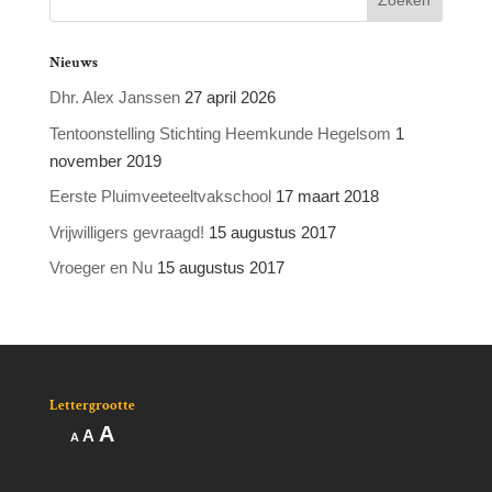
Nieuws
Dhr. Alex Janssen
27 april 2026
Tentoonstelling Stichting Heemkunde Hegelsom
1
november 2019
Eerste Pluimveeteeltvakschool
17 maart 2018
Vrijwilligers gevraagd!
15 augustus 2017
Vroeger en Nu
15 augustus 2017
Lettergrootte
Lettertype
A
Lettertype
Lettertype
A
A
grootte
grootte
grootte
vergroten.
resetten.
verkleinen.