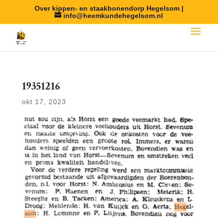
Over kippen- en staakbonendorp Hegelsom |
info@heemkundehegelsom.nl
19351216
okt 17, 2023