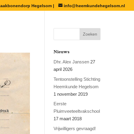
staakbonendorp Hegelsom |
info@heemkundehegelsom.nl
Nieuws
Dhr. Alex Janssen
27
april 2026
Tentoonstelling Stichting
Heemkunde Hegelsom
1 november 2019
Eerste
Pluimveeteeltvakschool
17 maart 2018
Vrijwilligers gevraagd!