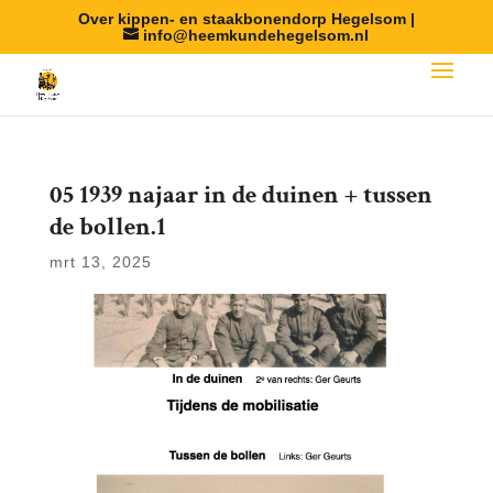
Over kippen- en staakbonendorp Hegelsom |
info@heemkundehegelsom.nl
05 1939 najaar in de duinen + tussen
de bollen.1
mrt 13, 2025