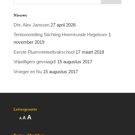
Nieuws
Dhr. Alex Janssen
27 april 2026
Tentoonstelling Stichting Heemkunde Hegelsom
1
november 2019
Eerste Pluimveeteeltvakschool
17 maart 2018
Vrijwilligers gevraagd!
15 augustus 2017
Vroeger en Nu
15 augustus 2017
Lettergrootte
Lettertype
A
Lettertype
Lettertype
A
A
grootte
grootte
grootte
vergroten.
resetten.
verkleinen.