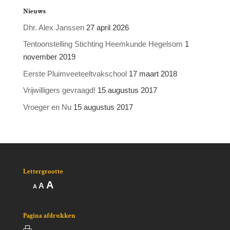
Nieuws
Dhr. Alex Janssen
27 april 2026
Tentoonstelling Stichting Heemkunde Hegelsom
1
november 2019
Eerste Pluimveeteeltvakschool
17 maart 2018
Vrijwilligers gevraagd!
15 augustus 2017
Vroeger en Nu
15 augustus 2017
Lettergrootte
Lettertype
A
Lettertype
Lettertype
A
A
grootte
grootte
grootte
vergroten.
resetten.
verkleinen.
Pagina afdrukken