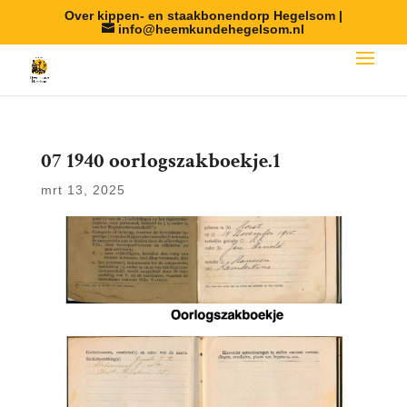
Over kippen- en staakbonendorp Hegelsom |
info@heemkundehegelsom.nl
07 1940 oorlogszakboekje.1
mrt 13, 2025