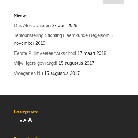
Nieuws
Dhr. Alex Janssen
27 april 2026
Tentoonstelling Stichting Heemkunde Hegelsom
1
november 2019
Eerste Pluimveeteeltvakschool
17 maart 2018
Vrijwilligers gevraagd!
15 augustus 2017
Vroeger en Nu
15 augustus 2017
Lettergrootte
Lettertype
A
Lettertype
Lettertype
A
A
grootte
grootte
grootte
vergroten.
resetten.
verkleinen.