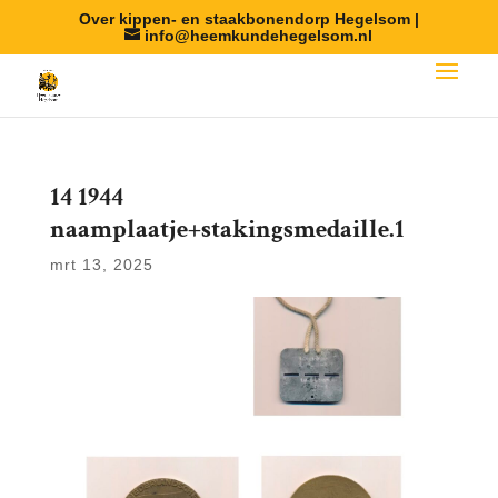
Over kippen- en staakbonendorp Hegelsom |
info@heemkundehegelsom.nl
14 1944
naamplaatje+stakingsmedaille.1
mrt 13, 2025