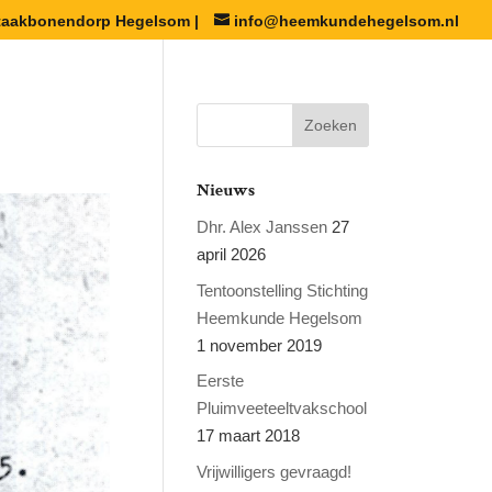
staakbonendorp Hegelsom |
info@heemkundehegelsom.nl
Nieuws
Dhr. Alex Janssen
27
april 2026
Tentoonstelling Stichting
Heemkunde Hegelsom
1 november 2019
Eerste
Pluimveeteeltvakschool
17 maart 2018
Vrijwilligers gevraagd!