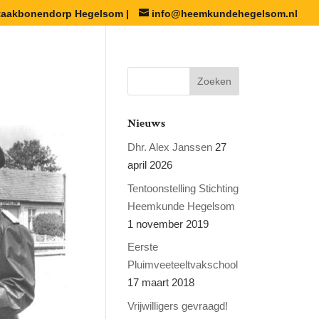
staakbonendorp Hegelsom |
info@heemkundehegelsom.nl
Nieuws
Dhr. Alex Janssen
27
april 2026
Tentoonstelling Stichting
Heemkunde Hegelsom
1 november 2019
Eerste
Pluimveeteeltvakschool
17 maart 2018
Vrijwilligers gevraagd!