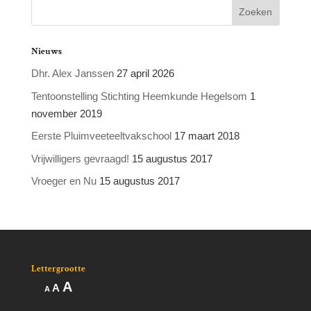
Nieuws
Dhr. Alex Janssen
27 april 2026
Tentoonstelling Stichting Heemkunde Hegelsom
1
november 2019
Eerste Pluimveeteeltvakschool
17 maart 2018
Vrijwilligers gevraagd!
15 augustus 2017
Vroeger en Nu
15 augustus 2017
Lettergrootte
Lettertype
A
Lettertype
Lettertype
A
A
grootte
grootte
grootte
vergroten.
resetten.
verkleinen.