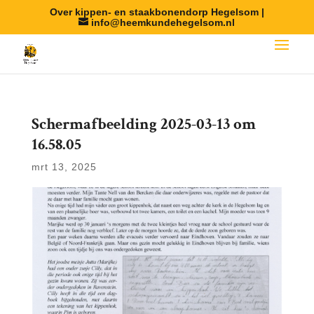
Over kippen- en staakbonendorp Hegelsom |
info@heemkundehegelsom.nl
Scherm­afbeelding 2025-03-13 om
16.58.05
mrt 13, 2025