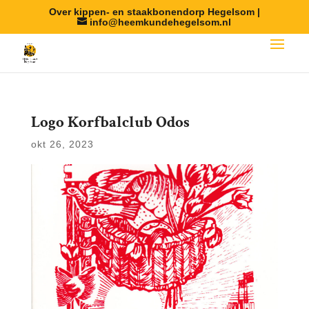
Over kippen- en staakbonendorp Hegelsom |
info@heemkundehegelsom.nl
Logo Korfbalclub Odos
okt 26, 2023