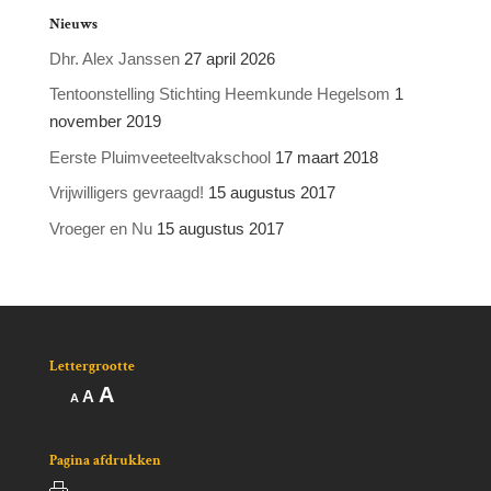
Nieuws
Dhr. Alex Janssen
27 april 2026
Tentoonstelling Stichting Heemkunde Hegelsom
1
november 2019
Eerste Pluimveeteeltvakschool
17 maart 2018
Vrijwilligers gevraagd!
15 augustus 2017
Vroeger en Nu
15 augustus 2017
Lettergrootte
Lettertype
A
Lettertype
Lettertype
A
A
grootte
grootte
grootte
vergroten.
resetten.
verkleinen.
Pagina afdrukken